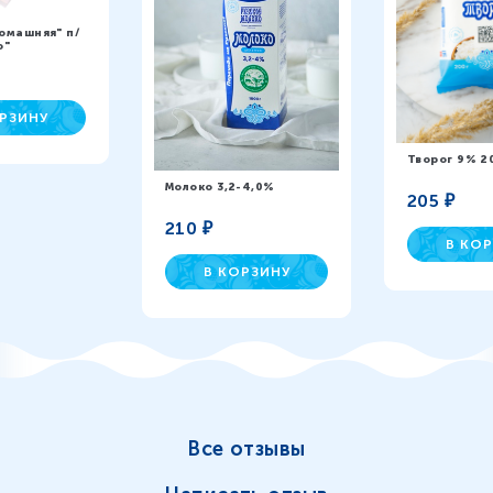
омашняя" п/
о"
РЗИНУ
Творог 9% 2
Молоко 3,2-4,0%
205
₽
210
₽
В КО
В КОРЗИНУ
Все отзывы