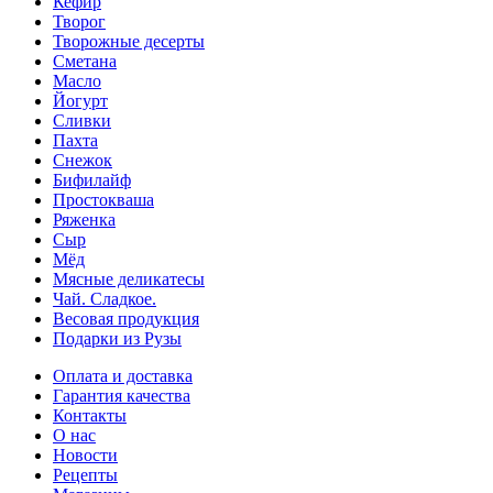
Кефир
Творог
Творожные десерты
Сметана
Масло
Йогурт
Сливки
Пахта
Снежок
Бифилайф
Простокваша
Ряженка
Сыр
Мёд
Мясные деликатесы
Чай. Сладкое.
Весовая продукция
Подарки из Рузы
Оплата и доставка
Гарантия качества
Контакты
О нас
Новости
Рецепты