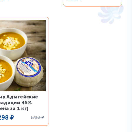
ыр Адыгейские
радиции 45%
ена за 1 кг)
298
₽
1730
₽