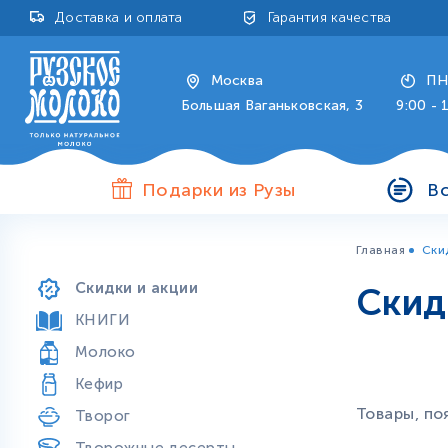
Доставка и оплата
Гарантия качества
Москва
ПН
Большая Ваганьковская, 3
9:00 - 
Подарки из Рузы
В
Главная
Ски
Продукты особой пользы
Скидки и акции
Скид
КНИГИ
Молоко
Кефир
Товары, по
Творог