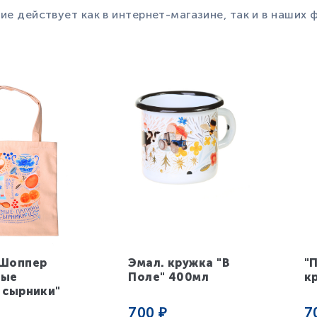
е действует как в интернет-магазине, так и в наших
олоко" ищите в разделе
"Магазины"
.
Шоппер
Эмал. кружка "В
"
мые
Поле" 400мл
к
 сырники"
700
₽
7