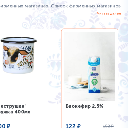
 фирменных магазинах. Список фирменных магазинов
Читать далее
Пеструшка"
Биокефир 2,5%
ружка 400мл
00
₽
122
₽
152
₽