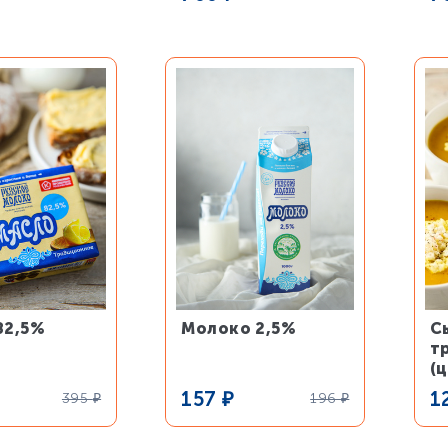
82,5%
Молоко 2,5%
С
т
(ц
157
₽
1
395
₽
196
₽