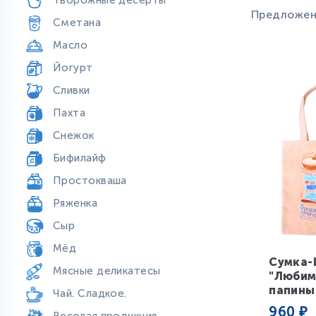
Творожные десерты
Предложени
Сметана
"Рузское М
Масло
Йогурт
Сливки
Пахта
Снежок
Бифилайф
Простокваша
Ряженка
Сыр
Мёд
Сумка-
Мясные деликатесы
"Люби
папины
Чай. Сладкое.
960
₽