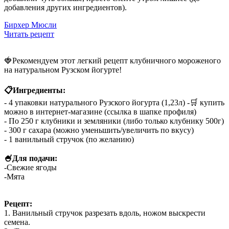
добавления других ингредиентов).
Бирхер Мюсли
Читать рецепт
🍓Рекомендуем этот легкий рецепт клубничного мороженого
на натуральном Рузском йогурте!
⠀
📋Ингредиенты:
- 4 упаковки натурального Рузского йогурта (1,23л) -🛒 купить
можно в интернет-магазине (ссылка в шапке профиля)
- По 250 г клубники и земляники (либо только клубнику 500г)
- 300 г сахара (можно уменьшить/увеличить по вкусу)
- 1 ванильный стручок (по желанию)
⠀
🍧Для подачи:
-Свежие ягоды
-Мята
⠀
Рецепт:
1️. Ванильный стручок разрезать вдоль, ножом выскрести
семена.