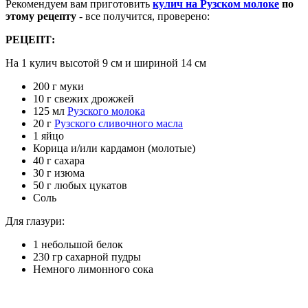
Рекомендуем вам приготовить
кулич на Рузском молоке
по
этому рецепту
- все получится, проверено
:
РЕЦЕПТ:
На 1 кулич высотой 9 см и шириной 14 см
200 г муки
10 г свежих дрожжей
125 мл
Рузского молока
20 г
Рузского сливочного масла
1 яйцо
Корица и/или кардамон (молотые)
40 г сахара
30 г изюма
50 г любых цукатов
Соль
Для глазури:
1 небольшой белок
230 гр сахарной пудры
Немного лимонного сока