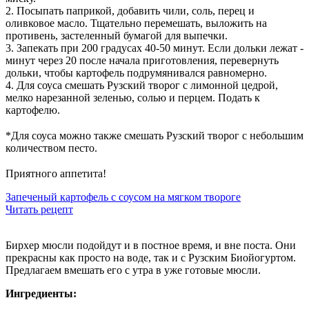
2️. Посыпать паприкой, добавить чили, соль, перец и
оливковое масло. Тщательно перемешать, выложить на
противень, застеленный бумагой для выпечки.
3️. Запекать при 200 градусах 40-50 минут. Если дольки лежат -
минут через 20 после начала приготовления, перевернуть
дольки, чтобы картофель подрумянивался равномерно.
4️. Для соуса смешать Рузский творог с лимонной цедрой,
мелко нарезанной зеленью, солью и перцем. Подать к
картофелю.
⠀
*Для соуса можно также смешать Рузский творог с небольшим
количеством песто.
⠀
Приятного аппетита!
Запеченый картофель с соусом на мягком твороге
Читать рецепт
Бирхер мюсли подойдут и в постное время, и вне поста. Они
прекрасны как просто на воде, так и с Рузским Биойогуртом.
Предлагаем вмешать его с утра в уже готовые мюсли.
Ингредиенты: