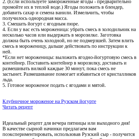
2️. (Если используете замороженные ягоды - предварительно
промойте их в теплой воде.) Ягоды положить в блендер,
добавить сахар и семена ванили. Измельчить, чтобы
получилось однородная масса.
3️. Смешать йогурт с ягодным пюре.
4️. Если у вас есть мороженица: убрать смесь в холодильник на
несколько часов или выдержать в морозилке. Заготовка
должна быть очень холодной, но не подмерзшей. Затем влить
смесь в мороженицу, дальше действовать по инструкции к
ней.
*️Если нет мороженицы: выложить ягодно-йогуртовую смесь в
контейнер. Поставить контейнер в морозилку, доставать и
размешивать вилкой каждые 30 минут, пока смесь не
застынет. Размешивание помогает избавиться от кристалликов
льда.
5️. Готовое мороженое подать с ягодами и мятой.
Клубничное мороженое на Рузском йогурте
Читать рецепт
Идеальный рецепт для вечера пятницы или выходного дня!
В качестве сырной начинки предлагаем вам
поэкспериментировать, использовав Рузский сыр - получится