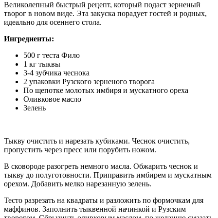
Великолепный быстрый рецепт, который подаст зерненый
творог в новом виде. Эта закуска порадует гостей и родных,
идеально для осеннего стола.
Ингредиенты:
500 г теста Фило
1 кг тыквы
3-4 зубчика чеснока
2 упаковки Рузского зерненого творога
По щепотке молотых имбиря и мускатного ореха
Оливковое масло
Зелень
Тыкву очистить и нарезать кубиками. Чеснок очистить,
пропустить через пресс или порубить ножом.
В сковороде разогреть немного масла. Обжарить чеснок и
тыкву до полуготовности. Приправить имбирем и мускатным
орехом. Добавить мелко нарезанную зелень.
Тесто разрезать на квадраты и разложить по формочкам для
маффинов. Заполнить тыквенной начинкой и Рузским
творогом. Сбрызнуть оливковым маслом, по желанию смазать