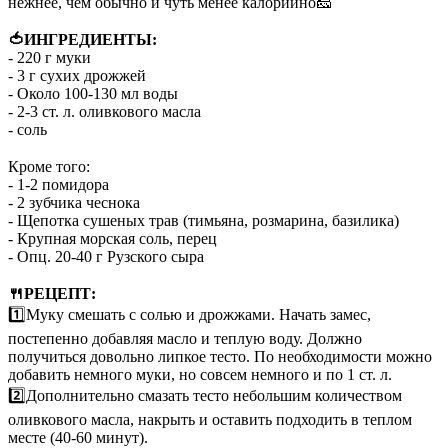
нежнее, чем обычно и чуть менее калорийно🧀
⠀
🍅ИНГРЕДИЕНТЫ:
- 220 г муки
- 3 г сухих дрожжей
- Около 100-130 мл воды
- 2-3 ст. л. оливкового масла
- соль
⠀
Кроме того:
- 1-2 помидора
- 2 зубчика чеснока
- Щепотка сушеных трав (тимьяна, розмарина, базилика)
- Крупная морская соль, перец
- Опц. 20-40 г Рузского сыра
⠀
🍴РЕЦЕПТ:
1️⃣Муку смешать с солью и дрожжами. Начать замес,
постепенно добавляя масло и теплую воду. Должно
получиться довольно липкое тесто. По необходимости можно
добавить немного муки, но совсем немного и по 1 ст. л.
2️⃣Дополнительно смазать тесто небольшим количеством
оливкового масла, накрыть и оставить подходить в теплом
месте (40-60 минут).