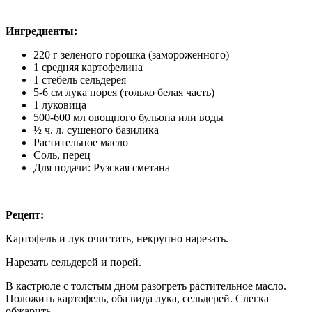
Ингредиенты:
220 г зеленого горошка (замороженного)
1 средняя картофелина
1 стебель сельдерея
5-6 см лука порея (только белая часть)
1 луковица
500-600 мл овощного бульона или воды
½
ч
. л. сушеного базилика
Растительное масло
Соль, перец
Для подачи: Рузская сметана
Рецепт:
Картофель и лук очистить, некрупно нарезать.
Нарезать сельдерей и порей.
В кастрюле с толстым дном разогреть растительное масло.
Положить картофель, оба вида лука, сельдерей. Слегка
обжарить.