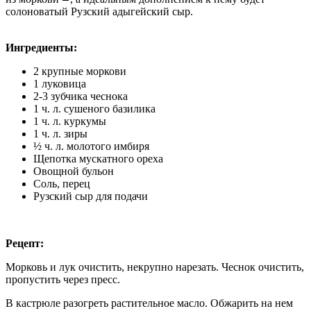
солоноватый Рузский адыгейский сыр.
Ингредиенты:
2 крупные моркови
1 луковица
2-3 зубчика чеснока
1 ч. л. сушеного базилика
1 ч. л. куркумы
1 ч. л.
зиры
½
ч
. л. молотого имбиря
Щепотка мускатного ореха
Овощной бульон
Соль, перец
Рузский сыр для подачи
Рецепт:
Морковь и лук очистить, некрупно нарезать. Чеснок очистить,
пропустить через пресс.
В кастрюле разогреть растительное масло. Обжарить на нем