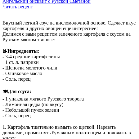
Ангельский бисквит с Рузской Сметаной
Читать рецепт
Вкусный легкий соус на кисломолочной основе. Сделает вкус
картофеля и других овощей еще интереснее!
Делимся с вами рецептом запеченого картофеля с соусом на
Рузском мягком твороге:
⠀
📝Ингредиенты
:
- 3-4 средние картофелины
- 1 ст. л. паприки
- Щепотка молотого чили
- Оливковое масло
- Соль, перец
⠀
🍽
Для соуса:
- 1 упаковка мягкого Рузского творога
- Лимонная цедра (по вкусу)
- Небольшой пучок зелени
- Соль, перец
⠀
1️. Картофель тщательно вымыть со щеткой. Нарезать
дольками, промокнуть бумажным полотенцем и положить в
миску.