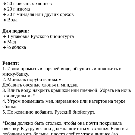
🔸50 г овсяных хлопьев
🔸20 г изюма
🔸20 г миндаля или других орехов
🔸Вода
⠀
Для подачи:
🔸1 упаковка Рузского биойогурта
🔸Мед
🔸½ яблока
⠀
Рецепт:
1️. Изюм промыть в горячей воде, обсушить и положить в
миску/банку.
2️. Миндаль порубить ножом.
Добавить овсяные хлопья и миндаль.
3️. Влить воду. накрыть крышкой или пленкой. Убрать на ночь
в холодильник*.
4️. Утром подмешать мед, нарезанное или натертое на терке
яблоко.
5️. По желанию добавить Рузский биойогурт.
⠀
*Воды должно быть столько, чтобы она почти покрывала
овсянку. К утру вся она должна впитаться в хлопья. Если вы
добавили чуть больше, просто слейте утром лишнее (до