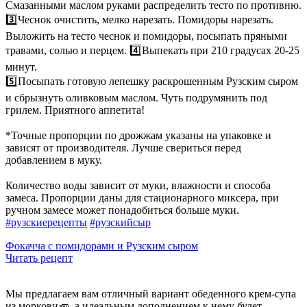
Смазанными маслом руками распределить тесто по противню.
3️⃣Чеснок очистить, мелко нарезать. Помидоры нарезать.
Выложить на тесто чеснок и помидоры, посыпать пряными
травами, солью и перцем. 4️⃣Выпекать при 210 градусах 20-25
минут.
5️⃣Посыпать готовую лепешку раскрошенным Рузским сыром
и сбрызнуть оливковым маслом. Чуть подрумянить под
грилем. Приятного аппетита!
⠀
*Точные пропорции по дрожжам указаны на упаковке и
зависят от производителя. Лучше свериться перед
добавлением в муку.
⠀
Количество воды зависит от муки, влажности и способа
замеса. Пропорции даны для стационарного миксера, при
ручном замесе может понадобиться больше муки.
#рузскиерецепты
#рузскийсыр
Фокачча с помидорами и Рузским сыром
Читать рецепт
Мы предлагаем вам отличный вариант обеденного крем-супа
из моркови🥕, а идеальным дополнением к нему будет