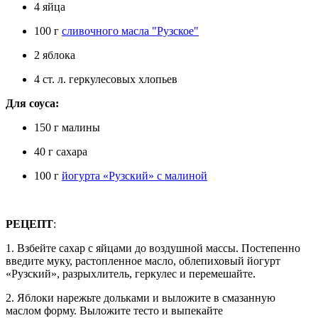
4 яйца
100 г
сливочного масла "Рузское"
2 яблока
4 ст. л. геркулесовых хлопьев
Для соуса:
150 г малины
40 г сахара
100 г
йогурта «Рузский» с малиной
РЕЦЕПТ
:
1. Взбейте сахар с яйцами до воздушной массы. Постепенно
введите муку, растопленное масло, облепиховый йогурт
«Рузский», разрыхлитель, геркулес и перемешайте.
2. Яблоки нарежьте дольками и выложите в смазанную
маслом форму. Выложите тесто и выпекайте