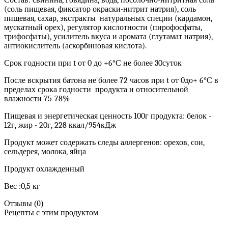
Состав: свинина, говядина, вода, посолочно-нитритная соль
(соль пищевая, фиксатор окраски-нитрит натрия), соль
пищевая, сахар, экстракты
натуральных специи (кардамон,
мускатный орех), регулятор кислотности (пирофосфаты,
трифосфаты), усилитель вкуса и аромата (глутамат натрия),
антиокислитель (аскорбиновая кислота).
Срок годности при t от 0 до +6°С не более 30суток
После вскрытия батона не более 72 часов при t от 0до+ 6°С в
пределах срока годности
продукта и относительной
влажности 75-78%
Пищевая и энергетическая ценность 100г продукта: белок -
12г, жир - 20г, 228 ккал/954кДж
Продукт может содержать следы аллергенов: орехов, сои,
сельдерея, молока, яйца
Продукт охлажденный
Вес :0,5 кг
Отзывы
(0)
Рецепты с этим продуктом