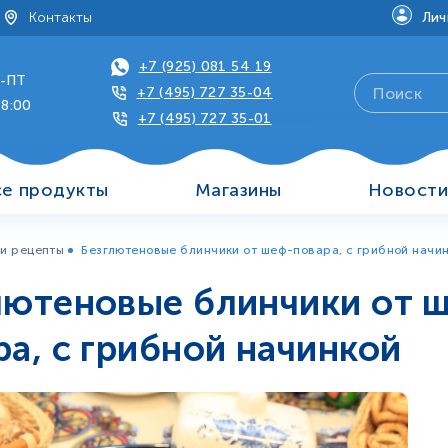
Контакты
Лич
+7 (925) 081 54 19
-ПТ
+7 (495) 727 35-04
18:00
+7 (495) 727 35-01
се продукты
Магазины
Новост
и рецепты
Безглютеновые блинчики от шеф-повара, с грибной начи
лютеновые блинчики от 
ра, с грибной начинкой