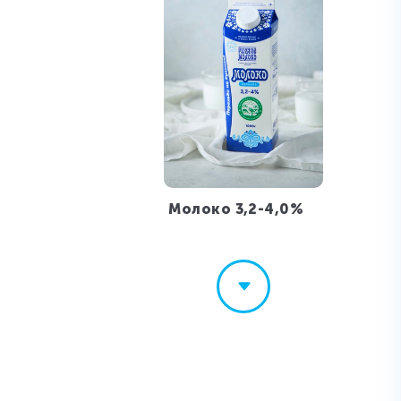
Молоко 3,2-4,0%
210
₽