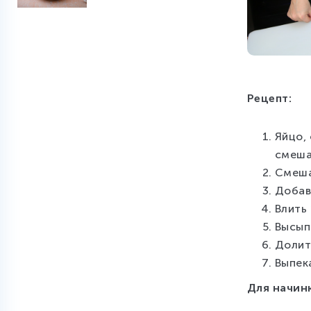
Рецепт:
Яйцо, 
смеша
Смеша
Добав
Влить
Высып
Долит
Выпек
Для начин