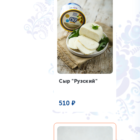
Сыр "Рузский"
510
₽