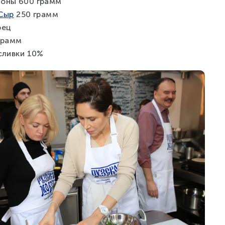
оны 600 грамм
 Сыр
250 грамм
рец
грамм
сливки 10%