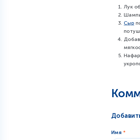
Лук о
Шампи
Сыр
по
потуш
Добав
мягко
Нафар
укроп
Комм
Добавит
Имя
*