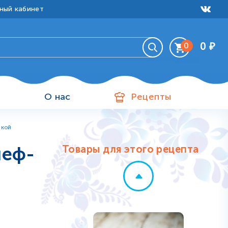
ный кабинет
0
₽
0
Ваша корзина пуста
и
О нас
Рецепты
нкой
Молоко 3,2-4,0%
шеф-
Товары для этого рецепта
210
₽