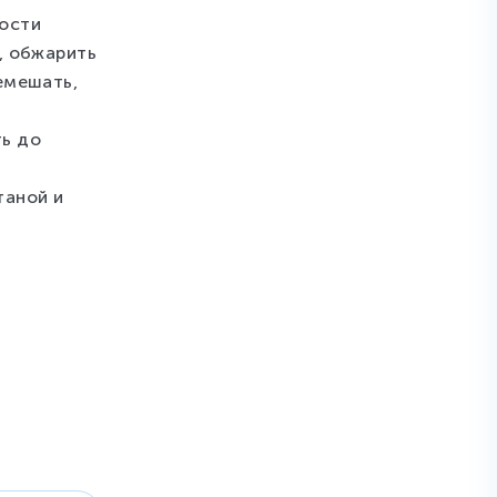
ности
, обжарить
емешать,
ть до
таной и
Молоко 2,5%
157
₽
196
₽