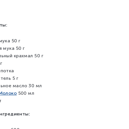
ты:
мука 50 г
я мука 50 г
ьный крахмал 50 г
г
епотка
тель 5 г
ьное масло 30 мл
 Молоко
500 мл
т
ингредиенты: