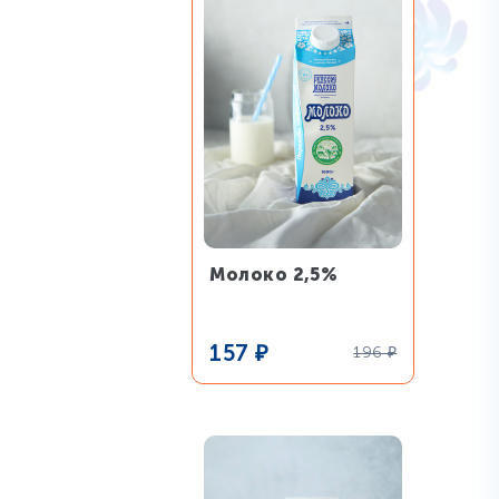
Молоко 2,5%
157
₽
196
₽