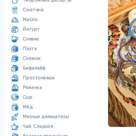
Творожные десерты
Сметана
Масло
Йогурт
Сливки
Пахта
Снежок
Бифилайф
Простокваша
Ряженка
Сыр
Мёд
Мясные деликатесы
Чай. Сладкое.