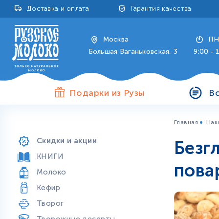
Доставка и оплата
Гарантия качества
Москва
ПН
Большая Ваганьковская, 3
9:00 - 
Подарки из Рузы
В
Главная
Наш
Продукты особой пользы
Скидки и акции
Безг
КНИГИ
пова
Молоко
Кефир
Творог