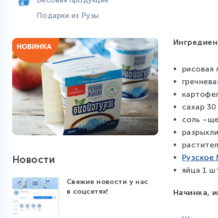
Весовая продукция
Подарки из Рузы
Ингредиен
рисовая 
гречнева
картофел
сахар 30 
соль –щ
разрыхли
растител
Рузское
Новости
яйца 1 ш
Свежие новости у нас
в соцсетях!
Начинка, 