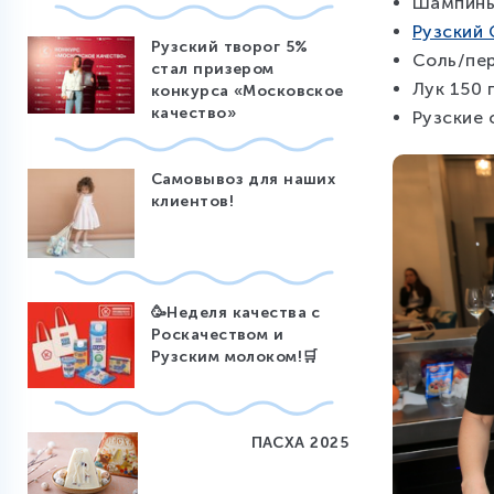
Шампинь
Рузский
Рузский творог 5%
Соль/пе
стал призером
Лук 150 
конкурса «Московское
качество»
Рузские 
Самовывоз для наших
клиентов!
🥳Неделя качества с
Роскачеством и
Рузским молоком!🛒
ПАСХА 2025