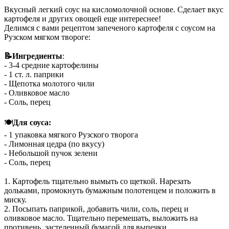
Вкусный легкий соус на кисломолочной основе. Сделает вкус
картофеля и других овощей еще интереснее!
Делимся с вами рецептом запеченого картофеля с соусом на
Рузском мягком твороге:
⠀
📝Ингредиенты
:
- 3-4 средние картофелины
- 1 ст. л. паприки
- Щепотка молотого чили
- Оливковое масло
- Соль, перец
⠀
🍽
Для соуса:
- 1 упаковка мягкого Рузского творога
- Лимонная цедра (по вкусу)
- Небольшой пучок зелени
- Соль, перец
⠀
1️. Картофель тщательно вымыть со щеткой. Нарезать
дольками, промокнуть бумажным полотенцем и положить в
миску.
2️. Посыпать паприкой, добавить чили, соль, перец и
оливковое масло. Тщательно перемешать, выложить на
противень, застеленный бумагой для выпечки.