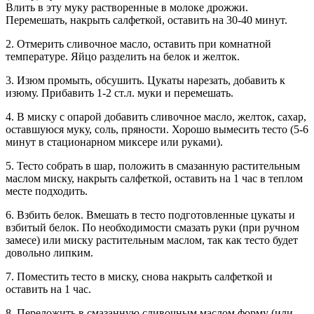
Влить в эту муку растворенные в молоке дрожжи.
Перемешать, накрыть салфеткой, оставить на 30-40 минут.
2. Отмерить сливочное масло, оставить при комнатной
температуре. Яйцо разделить на белок и желток.
3. Изюм промыть, обсушить. Цукаты нарезать, добавить к
изюму. Прибавить 1-2 ст.л. муки и перемешать.
4. В миску с опарой добавить сливочное масло, желток, сахар,
оставшуюся муку, соль, пряности. Хорошо вымесить тесто (5-6
минут в стационарном миксере или руками).
5. Тесто собрать в шар, положить в смазанную растительным
маслом миску, накрыть салфеткой, оставить на 1 час в теплом
месте подходить.
6. Взбить белок. Вмешать в тесто подготовленные цукаты и
взбитый белок. По необходимости смазать руки (при ручном
замесе) или миску растительным маслом, так как тесто будет
довольно липким.
7. Поместить тесто в миску, снова накрыть салфеткой и
оставить на 1 час.
8. Переложить в смазанную сливочным маслом форму (или