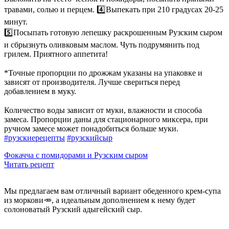
травами, солью и перцем. 4️⃣Выпекать при 210 градусах 20-25
минут.
5️⃣Посыпать готовую лепешку раскрошенным Рузским сыром
и сбрызнуть оливковым маслом. Чуть подрумянить под
грилем. Приятного аппетита!
⠀
*Точные пропорции по дрожжам указаны на упаковке и
зависят от производителя. Лучше свериться перед
добавлением в муку.
⠀
Количество воды зависит от муки, влажности и способа
замеса. Пропорции даны для стационарного миксера, при
ручном замесе может понадобиться больше муки.
#рузскиерецепты
#рузскийсыр
Фокачча с помидорами и Рузским сыром
Читать рецепт
Мы предлагаем вам отличный вариант обеденного крем-супа
из моркови🥕, а идеальным дополнением к нему будет
солоноватый Рузский адыгейский сыр.