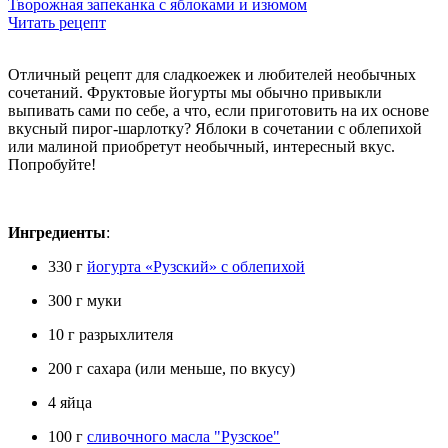
Творожная запеканка с яблоками и изюмом
Читать рецепт
Отличный рецепт для сладкоежек и любителей необычных
сочетаний. Фруктовые йогурты мы обычно привыкли
выпивать сами по себе, а что, если приготовить на их основе
вкусный пирог-шарлотку? Яблоки в сочетании с облепихой
или малиной приобретут необычный, интересный вкус.
Попробуйте!
Ингредиенты
:
330 г
йогурта «Рузский» с облепихой
300 г муки
10 г разрыхлителя
200 г сахара (или меньше, по вкусу)
4 яйца
100 г
сливочного масла "Рузское"