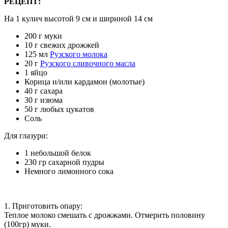
РЕЦЕПТ:
На 1 кулич высотой 9 см и шириной 14 см
200 г муки
10 г свежих дрожжей
125 мл
Рузского молока
20 г
Рузского сливочного масла
1 яйцо
Корица и/или кардамон (молотые)
40 г сахара
30 г изюма
50 г любых цукатов
Соль
Для глазури:
1 небольшой белок
230 гр сахарной пудры
Немного лимонного сока
1. Приготовить опару:
Теплое молоко смешать с дрожжами. Отмерить половину
(100гр) муки.