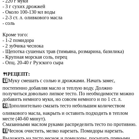
- 220 г муки
- 3 г сухих дрожжей
- Около 100-130 мл воды
- 2-3 ст. л. оливкового масла
- соль
⠀
Кроме того:
- 1-2 помидора
- 2 зубчика чеснока
- Щепотка сушеных трав (тимьяна, розмарина, базилика)
- Крупная морская соль, перец
- Опц. 20-40 г Рузского сыра
⠀
🍴РЕЦЕПТ:
1️⃣Муку смешать с солью и дрожжами. Начать замес,
постепенно добавляя масло и теплую воду. Должно
получиться довольно липкое тесто. По необходимости можно
добавить немного муки, но совсем немного и по 1 ст. л.
2️⃣Дополнительно смазать тесто небольшим количеством
оливкового масла, накрыть и оставить подходить в теплом
месте (40-60 минут).
Смазанными маслом руками распределить тесто по противню.
3️⃣Чеснок очистить, мелко нарезать. Помидоры нарезать.
Выложить на тесто чеснок и помидоры, посыпать пряными