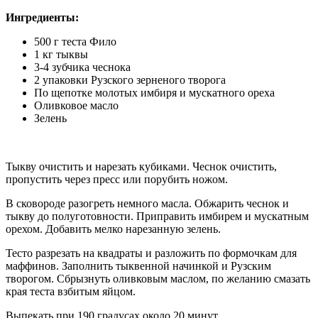
Ингредиенты:
500 г теста Фило
1 кг тыквы
3-4 зубчика чеснока
2 упаковки Рузского зерненого творога
По щепотке молотых имбиря и мускатного ореха
Оливковое масло
Зелень
Тыкву очистить и нарезать кубиками. Чеснок очистить,
пропустить через пресс или порубить ножом.
В сковороде разогреть немного масла. Обжарить чеснок и
тыкву до полуготовности. Приправить имбирем и мускатным
орехом. Добавить мелко нарезанную зелень.
Тесто разрезать на квадраты и разложить по формочкам для
маффинов. Заполнить тыквенной начинкой и Рузским
творогом. Сбрызнуть оливковым маслом, по желанию смазать
края теста взбитым яйцом.
Выпекать при 190 градусах около 20 минут.