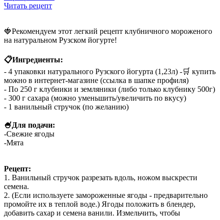
Читать рецепт
🍓Рекомендуем этот легкий рецепт клубничного мороженого
на натуральном Рузском йогурте!
⠀
📋Ингредиенты:
- 4 упаковки натурального Рузского йогурта (1,23л) -🛒 купить
можно в интернет-магазине (ссылка в шапке профиля)
- По 250 г клубники и земляники (либо только клубнику 500г)
- 300 г сахара (можно уменьшить/увеличить по вкусу)
- 1 ванильный стручок (по желанию)
⠀
🍧Для подачи:
-Свежие ягоды
-Мята
⠀
Рецепт:
1️. Ванильный стручок разрезать вдоль, ножом выскрести
семена.
2️. (Если используете замороженные ягоды - предварительно
промойте их в теплой воде.) Ягоды положить в блендер,
добавить сахар и семена ванили. Измельчить, чтобы