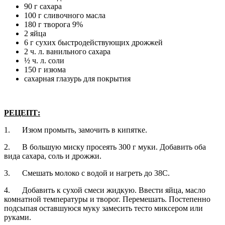
90 г сахара
100 г сливочного масла
180 г творога 9%
2 яйца
6 г сухих быстродействующих дрожжей
2 ч. л. ванильного сахара
½ ч. л. соли
150 г изюма
сахарная глазурь для покрытия
РЕЦЕПТ:
1.
Изюм промыть, замочить в кипятке.
2.
В большую миску просеять 300 г муки. Добавить оба
вида сахара, соль и дрожжи.
3.
Смешать молоко с водой и нагреть до 38С.
4.
Добавить к сухой смеси жидкую. Ввести яйца, масло
комнатной температуры и творог. Перемешать. Постепенно
подсыпая оставшуюся муку замесить тесто миксером или
руками.