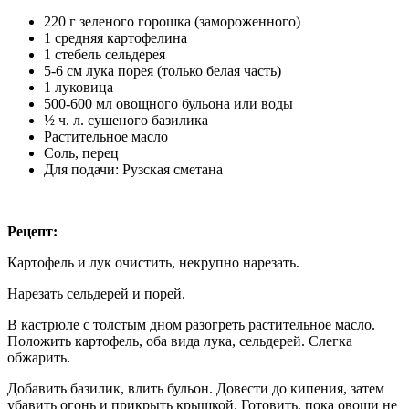
220 г зеленого горошка (замороженного)
1 средняя картофелина
1 стебель сельдерея
5-6 см лука порея (только белая часть)
1 луковица
500-600 мл овощного бульона или воды
½
ч
. л. сушеного базилика
Растительное масло
Соль, перец
Для подачи: Рузская сметана
Рецепт:
Картофель и лук очистить, некрупно нарезать.
Нарезать сельдерей и порей.
В кастрюле с толстым дном разогреть растительное масло.
Положить картофель, оба вида лука, сельдерей. Слегка
обжарить.
Добавить базилик, влить бульон. Довести до кипения, затем
убавить огонь и прикрыть крышкой. Готовить, пока овощи не