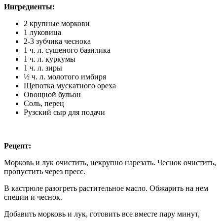
Ингредиенты:
2 крупные моркови
1 луковица
2-3 зубчика чеснока
1 ч. л. сушеного базилика
1 ч. л. куркумы
1 ч. л.
зиры
½
ч
. л. молотого имбиря
Щепотка мускатного ореха
Овощной бульон
Соль, перец
Рузский сыр для подачи
Рецепт:
Морковь и лук очистить, некрупно нарезать. Чеснок очистить,
пропустить через пресс.
В кастрюле разогреть растительное масло. Обжарить на нем
специи и чеснок.
Добавить морковь и лук, готовить все вместе пару минут,