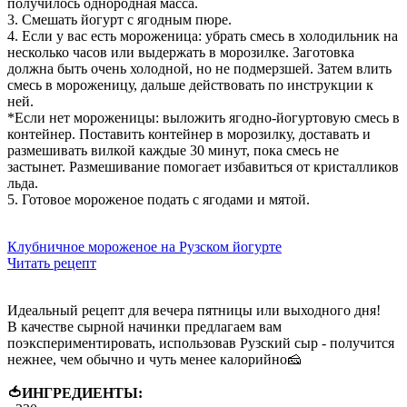
получилось однородная масса.
3️. Смешать йогурт с ягодным пюре.
4️. Если у вас есть мороженица: убрать смесь в холодильник на
несколько часов или выдержать в морозилке. Заготовка
должна быть очень холодной, но не подмерзшей. Затем влить
смесь в мороженицу, дальше действовать по инструкции к
ней.
*️Если нет мороженицы: выложить ягодно-йогуртовую смесь в
контейнер. Поставить контейнер в морозилку, доставать и
размешивать вилкой каждые 30 минут, пока смесь не
застынет. Размешивание помогает избавиться от кристалликов
льда.
5️. Готовое мороженое подать с ягодами и мятой.
Клубничное мороженое на Рузском йогурте
Читать рецепт
Идеальный рецепт для вечера пятницы или выходного дня!
В качестве сырной начинки предлагаем вам
поэкспериментировать, использовав Рузский сыр - получится
нежнее, чем обычно и чуть менее калорийно🧀
⠀
🍅ИНГРЕДИЕНТЫ: