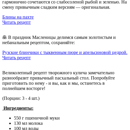
гармонично сочетаются со слабосоленой рыбой и зеленью. На
смену привычным сладким версиям — оригинальная.
Блины на пахте
Читать рецепт
🥞 В праздник Масленицы делимся самым золотистым и
небанальным рецептом, сохраняйте:
Рузские блинчики с тыквенным пюре и апельсиновой цедрой.
Читать рецепт
Великолепный рецепт творожного кулича замечательно
разнообразит привычный пасхальный стол. Попробуйте
приготовить по нему - и вы, как и мы, останетесь в
полнейшем восторге!
(Порции: 3 - 4 шт.)
Ингредиенты:
550 г пшеничной муки
130 мл молока
100 мл воды