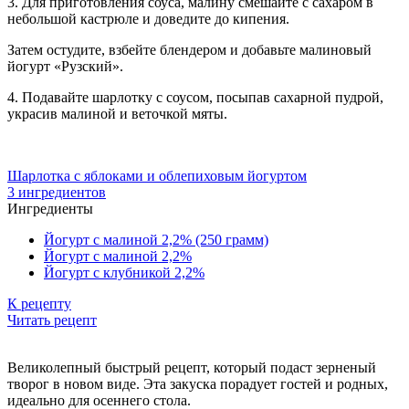
3. Для приготовления соуса, малину смешайте с сахаром в
небольшой кастрюле и доведите до кипения.
Затем остудите, взбейте блендером и добавьте малиновый
йогурт «Рузский».
4. Подавайте шарлотку с соусом, посыпав сахарной пудрой,
украсив малиной и веточкой мяты.
Шарлотка с яблоками и облепиховым йогуртом
3 ингредиентов
Ингредиенты
Йогурт с малиной 2,2% (250 грамм)
Йогурт с малиной 2,2%
Йогурт с клубникой 2,2%
К рецепту
Читать рецепт
Великолепный быстрый рецепт, который подаст зерненый
творог в новом виде. Эта закуска порадует гостей и родных,
идеально для осеннего стола.