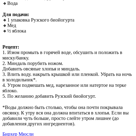
🔸Вода
⠀
Для подачи:
🔸1 упаковка Рузского биойогурта
🔸Мед
🔸½ яблока
⠀
Рецепт:
1️. Изюм промыть в горячей воде, обсушить и положить в
миску/банку.
2️. Миндаль порубить ножом.
Добавить овсяные хлопья и миндаль.
3️. Влить воду. накрыть крышкой или пленкой. Убрать на ночь
в холодильник*.
4️. Утром подмешать мед, нарезанное или натертое на терке
яблоко.
5️. По желанию добавить Рузский биойогурт.
⠀
*Воды должно быть столько, чтобы она почти покрывала
овсянку. К утру вся она должна впитаться в хлопья. Если вы
добавили чуть больше, просто слейте утром лишнее (до
добавления других ингредиентов).
Бирхер Мюсли