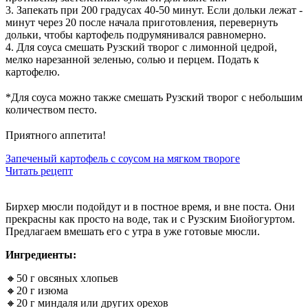
3️. Запекать при 200 градусах 40-50 минут. Если дольки лежат -
минут через 20 после начала приготовления, перевернуть
дольки, чтобы картофель подрумянивался равномерно.
4️. Для соуса смешать Рузский творог с лимонной цедрой,
мелко нарезанной зеленью, солью и перцем. Подать к
картофелю.
⠀
*Для соуса можно также смешать Рузский творог с небольшим
количеством песто.
⠀
Приятного аппетита!
Запеченый картофель с соусом на мягком твороге
Читать рецепт
Бирхер мюсли подойдут и в постное время, и вне поста. Они
прекрасны как просто на воде, так и с Рузским Биойогуртом.
Предлагаем вмешать его с утра в уже готовые мюсли.
Ингредиенты:
🔸50 г овсяных хлопьев
🔸20 г изюма
🔸20 г миндаля или других орехов