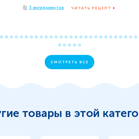
3 ингредиентов
ЧИТАТЬ РЕЦЕПТ
Е
б
Р
с
СМОТРЕТЬ ВСЕ
п
з
х
Ваши идеальные сырники,
которые получатся в любом
гие товары в этой катег
случае!