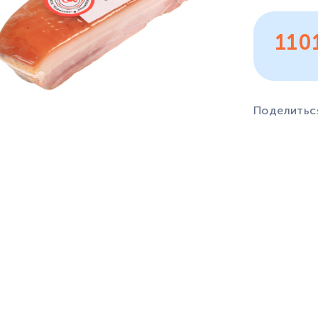
110
Поделитьс