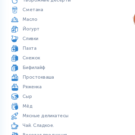
Творожные десерты
Сметана
Масло
Йогурт
Сливки
Пахта
Снежок
Бифилайф
Простокваша
Ряженка
Сыр
Мёд
Мясные деликатесы
Чай. Сладкое.