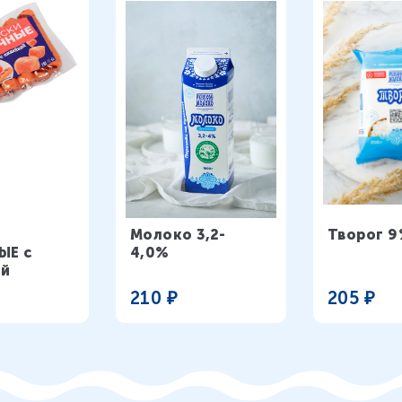
Молоко 3,2-
Творог 9
ЫЕ с
4,0%
ой
210
₽
205
₽