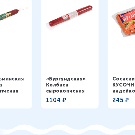
ьманская»
«Бургундская»
Сосиски
а
Колбаса
КУСОЧН
пченая
сырокопченая
индейк
1104
₽
245
₽