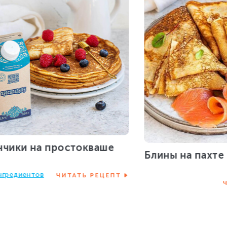
нчики на простокваше
Блины на пахте
нгредиентов
ЧИТАТЬ РЕЦЕПТ