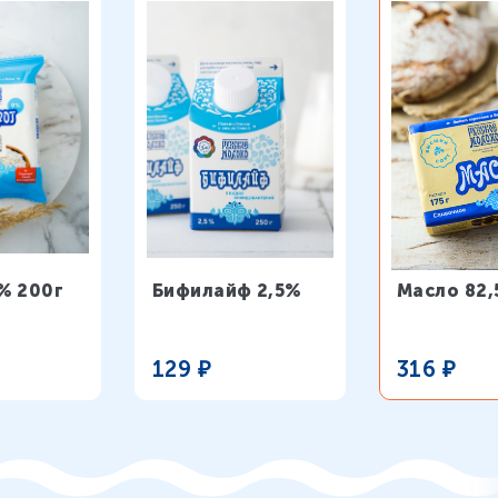
% 200г
Бифилайф 2,5%
Масло 82
129
₽
316
₽