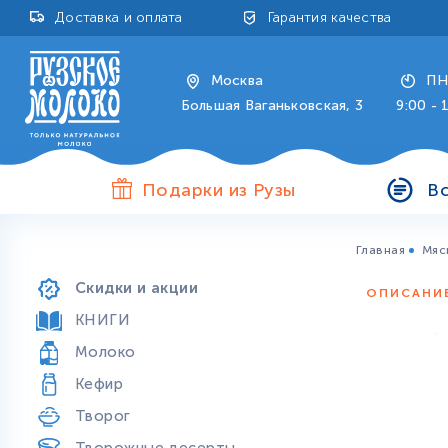
Доставка и оплата
Гарантия качества
Москва
ПН
Большая Ваганьковская, 3
9:00 - 
Подарки из Рузы
В
Главная
Мяс
Продукты особой пользы
Скидки и акции
ОПИСАНИ
КНИГИ
Молоко
Кефир
Творог