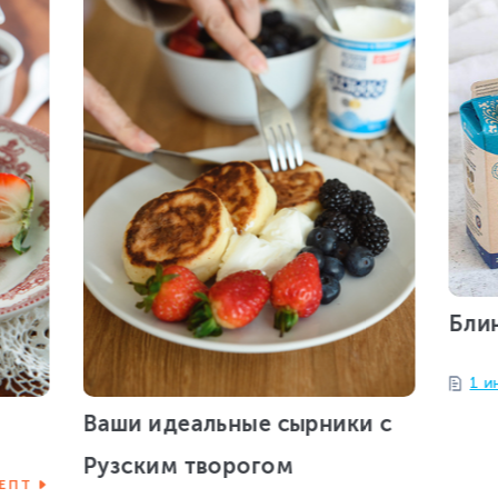
Бли
1 и
Ваши идеальные сырники с
Рузским творогом
ЕПТ