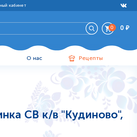
ный кабинет
0
₽
0
Ваша корзина пуста
и
О нас
Рецепты
инка СВ к/в "Кудиново",