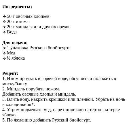
Ингредиенты:
🔸50 г овсяных хлопьев
🔸20 г изюма
🔸20 г миндаля или других орехов
🔸Вода
⠀
Для подачи:
🔸1 упаковка Рузского биойогурта
🔸Мед
🔸½ яблока
⠀
Рецепт:
1️. Изюм промыть в горячей воде, обсушить и положить в
миску/банку.
2️. Миндаль порубить ножом.
Добавить овсяные хлопья и миндаль.
3️. Влить воду. накрыть крышкой или пленкой. Убрать на ночь
в холодильник*.
4️. Утром подмешать мед, нарезанное или натертое на терке
яблоко.
5️. По желанию добавить Рузский биойогурт.
⠀