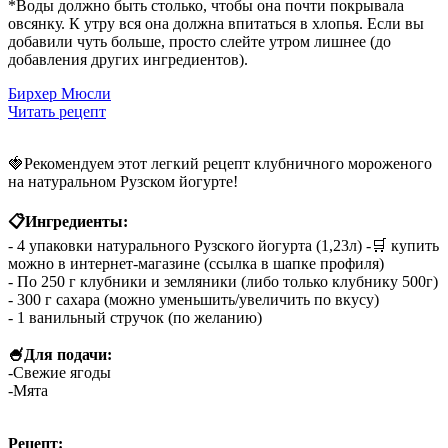
*Воды должно быть столько, чтобы она почти покрывала
овсянку. К утру вся она должна впитаться в хлопья. Если вы
добавили чуть больше, просто слейте утром лишнее (до
добавления других ингредиентов).
Бирхер Мюсли
Читать рецепт
🍓Рекомендуем этот легкий рецепт клубничного мороженого
на натуральном Рузском йогурте!
⠀
📋Ингредиенты:
- 4 упаковки натурального Рузского йогурта (1,23л) -🛒 купить
можно в интернет-магазине (ссылка в шапке профиля)
- По 250 г клубники и земляники (либо только клубнику 500г)
- 300 г сахара (можно уменьшить/увеличить по вкусу)
- 1 ванильный стручок (по желанию)
⠀
🍧Для подачи:
-Свежие ягоды
-Мята
⠀
Рецепт: