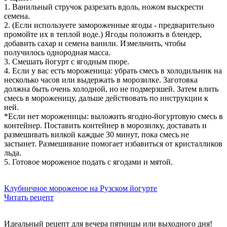
1️. Ванильный стручок разрезать вдоль, ножом выскрести
семена.
2️. (Если используете замороженные ягоды - предварительно
промойте их в теплой воде.) Ягоды положить в блендер,
добавить сахар и семена ванили. Измельчить, чтобы
получилось однородная масса.
3️. Смешать йогурт с ягодным пюре.
4️. Если у вас есть мороженица: убрать смесь в холодильник на
несколько часов или выдержать в морозилке. Заготовка
должна быть очень холодной, но не подмерзшей. Затем влить
смесь в мороженицу, дальше действовать по инструкции к
ней.
*️Если нет мороженицы: выложить ягодно-йогуртовую смесь в
контейнер. Поставить контейнер в морозилку, доставать и
размешивать вилкой каждые 30 минут, пока смесь не
застынет. Размешивание помогает избавиться от кристалликов
льда.
5️. Готовое мороженое подать с ягодами и мятой.
Клубничное мороженое на Рузском йогурте
Читать рецепт
Идеальный рецепт для вечера пятницы или выходного дня!