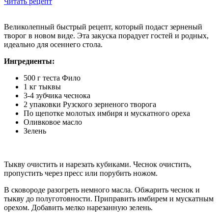
Читать рецепт
Великолепный быстрый рецепт, который подаст зерненый
творог в новом виде. Эта закуска порадует гостей и родных,
идеально для осеннего стола.
Ингредиенты:
500 г теста Фило
1 кг тыквы
3-4 зубчика чеснока
2 упаковки Рузского зерненого творога
По щепотке молотых имбиря и мускатного ореха
Оливковое масло
Зелень
Тыкву очистить и нарезать кубиками. Чеснок очистить,
пропустить через пресс или порубить ножом.
В сковороде разогреть немного масла. Обжарить чеснок и
тыкву до полуготовности. Приправить имбирем и мускатным
орехом. Добавить мелко нарезанную зелень.