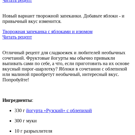
Читать рецепт
Новый вариант творожной запеканки. Добавьте яблоки - и
привычный вкус изменится.
Творожная запеканка с яблоками и изюмом
Читать рецепт
Отличный рецепт для сладкоежек и любителей необычных
сочетаний. Фруктовые йогурты мы обычно привыкли
выпивать сами по себе, а что, если приготовить на их основе
вкусный пирог-шарлотку? Яблоки в сочетании с облепихой
или малиной приобретут необычный, интересный вкус.
Попробуйте!
Ингредиенты
:
330 г
йогурта «Рузский» с облепихой
300 г муки
10 г разрыхлителя