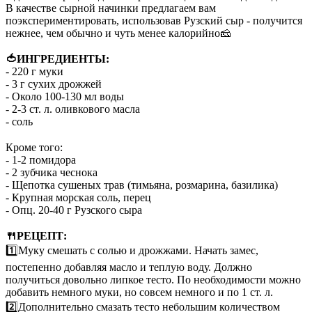
В качестве сырной начинки предлагаем вам
поэкспериментировать, использовав Рузский сыр - получится
нежнее, чем обычно и чуть менее калорийно🧀
⠀
🍅ИНГРЕДИЕНТЫ:
- 220 г муки
- 3 г сухих дрожжей
- Около 100-130 мл воды
- 2-3 ст. л. оливкового масла
- соль
⠀
Кроме того:
- 1-2 помидора
- 2 зубчика чеснока
- Щепотка сушеных трав (тимьяна, розмарина, базилика)
- Крупная морская соль, перец
- Опц. 20-40 г Рузского сыра
⠀
🍴РЕЦЕПТ:
1️⃣Муку смешать с солью и дрожжами. Начать замес,
постепенно добавляя масло и теплую воду. Должно
получиться довольно липкое тесто. По необходимости можно
добавить немного муки, но совсем немного и по 1 ст. л.
2️⃣Дополнительно смазать тесто небольшим количеством