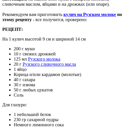
сливочным маслом, яйцами и на дрожжах (или опаре).
Рекомендуем вам приготовить
кулич на Рузском молоке
по
этому рецепту
- все получится, проверено
:
РЕЦЕПТ:
На 1 кулич высотой 9 см и шириной 14 см
200 г муки
10 г свежих дрожжей
125 мл
Рузского молока
20 г
Рузского сливочного масла
1 яйцо
Корица и/или кардамон (молотые)
40 г сахара
30 г изюма
50 г любых цукатов
Соль
Для глазури:
1 небольшой белок
230 гр сахарной пудры
Немного лимонного сока