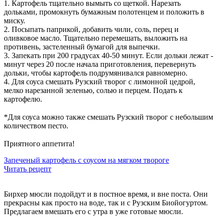
1️. Картофель тщательно вымыть со щеткой. Нарезать
дольками, промокнуть бумажным полотенцем и положить в
миску.
2️. Посыпать паприкой, добавить чили, соль, перец и
оливковое масло. Тщательно перемешать, выложить на
противень, застеленный бумагой для выпечки.
3️. Запекать при 200 градусах 40-50 минут. Если дольки лежат -
минут через 20 после начала приготовления, перевернуть
дольки, чтобы картофель подрумянивался равномерно.
4️. Для соуса смешать Рузский творог с лимонной цедрой,
мелко нарезанной зеленью, солью и перцем. Подать к
картофелю.
⠀
*Для соуса можно также смешать Рузский творог с небольшим
количеством песто.
⠀
Приятного аппетита!
Запеченый картофель с соусом на мягком твороге
Читать рецепт
Бирхер мюсли подойдут и в постное время, и вне поста. Они
прекрасны как просто на воде, так и с Рузским Биойогуртом.
Предлагаем вмешать его с утра в уже готовые мюсли.