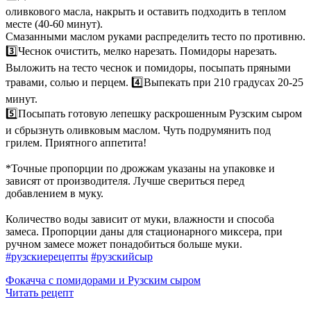
оливкового масла, накрыть и оставить подходить в теплом
месте (40-60 минут).
Смазанными маслом руками распределить тесто по противню.
3️⃣Чеснок очистить, мелко нарезать. Помидоры нарезать.
Выложить на тесто чеснок и помидоры, посыпать пряными
травами, солью и перцем. 4️⃣Выпекать при 210 градусах 20-25
минут.
5️⃣Посыпать готовую лепешку раскрошенным Рузским сыром
и сбрызнуть оливковым маслом. Чуть подрумянить под
грилем. Приятного аппетита!
⠀
*Точные пропорции по дрожжам указаны на упаковке и
зависят от производителя. Лучше свериться перед
добавлением в муку.
⠀
Количество воды зависит от муки, влажности и способа
замеса. Пропорции даны для стационарного миксера, при
ручном замесе может понадобиться больше муки.
#рузскиерецепты
#рузскийсыр
Фокачча с помидорами и Рузским сыром
Читать рецепт