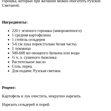
горошка, который при желании можно обогатить Рузской
Сметаной.
Ингредиенты:
220 г зеленого горошка (замороженного)
1 средняя картофелина
1 стебель сельдерея
5-6 см лука порея (только белая часть)
1 луковица
500-600 мл овощного бульона или воды
½
ч
. л. сушеного базилика
Растительное масло
Соль, перец
Для подачи: Рузская сметана
Рецепт:
Картофель и лук очистить, некрупно нарезать.
Нарезать сельдерей и порей.