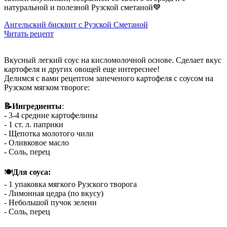
натуральной и полезной Рузской сметаной💙
Ангельский бисквит с Рузской Сметаной
Читать рецепт
Вкусный легкий соус на кисломолочной основе. Сделает вкус
картофеля и других овощей еще интереснее!
Делимся с вами рецептом запеченого картофеля с соусом на
Рузском мягком твороге:
⠀
📝Ингредиенты
:
- 3-4 средние картофелины
- 1 ст. л. паприки
- Щепотка молотого чили
- Оливковое масло
- Соль, перец
⠀
🍽
Для соуса:
- 1 упаковка мягкого Рузского творога
- Лимонная цедра (по вкусу)
- Небольшой пучок зелени
- Соль, перец
⠀