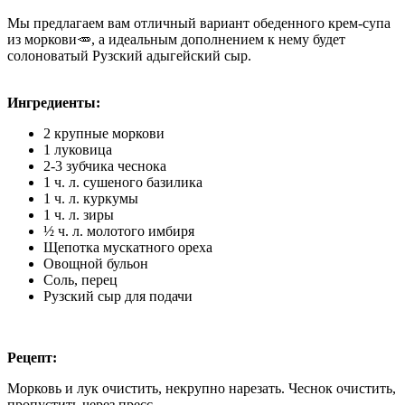
Мы предлагаем вам отличный вариант обеденного крем-супа
из моркови🥕, а идеальным дополнением к нему будет
солоноватый Рузский адыгейский сыр.
Ингредиенты:
2 крупные моркови
1 луковица
2-3 зубчика чеснока
1 ч. л. сушеного базилика
1 ч. л. куркумы
1 ч. л.
зиры
½
ч
. л. молотого имбиря
Щепотка мускатного ореха
Овощной бульон
Соль, перец
Рузский сыр для подачи
Рецепт:
Морковь и лук очистить, некрупно нарезать. Чеснок очистить,
пропустить через пресс.