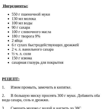
Ингредиенты:
550 г пшеничной муки
130 мл молока
100 мл воды
90 г сахара
100 г сливочного масла
180 г творога 9%
2 яйца
6 г сухих быстродействующих дрожжей
2 ч. л. ванильного сахара
½ ч. л. соли
150 г изюма
сахарная глазурь для покрытия
РЕЦЕПТ:
1.
Изюм промыть, замочить в кипятке.
2.
В большую миску просеять 300 г муки. Добавить оба
вида сахара, соль и дрожжи.
3.
Смешать молоко с водой и нагреть до 38С.