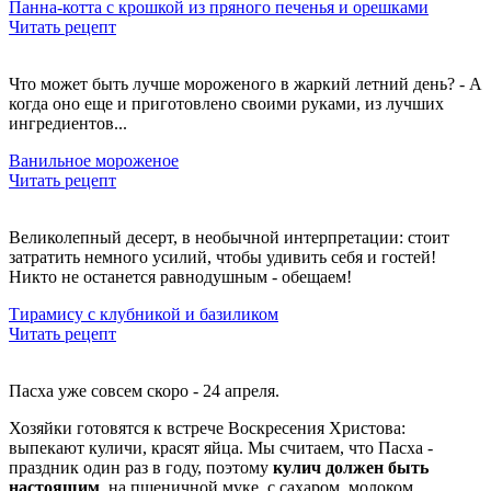
Панна-котта с крошкой из пряного печенья и орешками
Читать рецепт
Что может быть лучше мороженого в жаркий летний день? - А
когда оно еще и приготовлено своими руками, из лучших
ингредиентов...
Ванильное мороженое
Читать рецепт
Великолепный десерт, в необычной интерпретации: стоит
затратить немного усилий, чтобы удивить себя и гостей!
Никто не останется равнодушным - обещаем!
Тирамису с клубникой и базиликом
Читать рецепт
Пасха уже совсем скоро - 24 апреля.
Хозяйки готовятся к встрече Воскресения Христова:
выпекают куличи, красят яйца. Мы считаем, что Пасха -
праздник один раз в году, поэтому
кулич должен быть
настоящим
, на пшеничной муке, с сахаром, молоком,