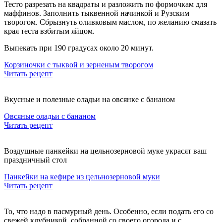
Тесто разрезать на квадраты и разложить по формочкам для
маффинов. Заполнить тыквенной начинкой и Рузским
творогом. Сбрызнуть оливковым маслом, по желанию смазать
края теста взбитым яйцом.
Выпекать при 190 градусах около 20 минут.
Корзиночки с тыквой и зерненым творогом
Читать рецепт
Вкусные и полезные оладьи на овсянке с бананом
Овсяные оладьи с бананом
Читать рецепт
Воздушные панкейки на цельнозерновой муке украсят ваш
праздничный стол
Панкейки на кефире из цельнозерновой муки
Читать рецепт
То, что надо в пасмурный день. Особенно, если подать его со
свежей клубникой, собранной со своего огорода и с