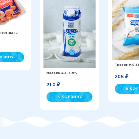
УСОЧНЫЕ с
РЗИНУ
Творог 9% 2
Молоко 3,2-4,0%
205
₽
210
₽
В КО
В КОРЗИНУ