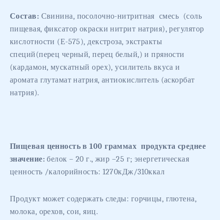
Состав:
Свинина,
посолочно-нитритная
смесь
(соль
пищевая, фиксатор окраски нитрит натрия),
регулятор
кислотности (Е-575), декстроза,
экстракты
специй(перец черный, перец белый,) и пряности
(кардамон, мускатный орех), усилитель вкуса и
аромата глутамат натрия, антиокислитель (аскорбат
натрия)
.
Пищевая ценность в 100 граммах
продукта среднее
значение:
белок – 20 г., жир –25 г; энергетическая
ценность /калорийность: 1270кДж/310ккал
Продукт может содержать следы: горчицы, глютена,
молока, орехов, сои, яиц.