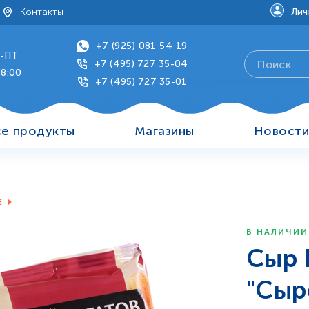
Контакты
Лич
+7 (925) 081 54 19
-ПТ
+7 (495) 727 35-04
18:00
+7 (495) 727 35-01
се продукты
Магазины
Новост
р
Е
В НАЛИЧИИ
Сыр 
"Сыр