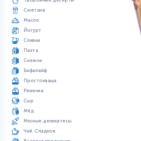
Творожные десерты
Сметана
Масло
Йогурт
Сливки
Пахта
Снежок
Бифилайф
Простокваша
Ряженка
Сыр
Мёд
Мясные деликатесы
Чай. Сладкое.