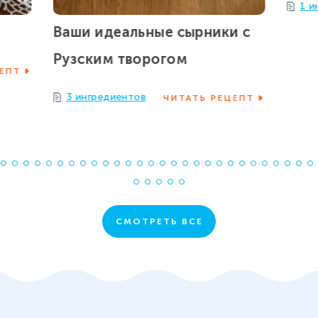
1 и
Ваши идеальные сырники с
Рузским творогом
ЕПТ
3 ингредиентов
ЧИТАТЬ РЕЦЕПТ
Е
б
Р
с
СМОТРЕТЬ ВСЕ
п
з
х
Ваши идеальные сырники,