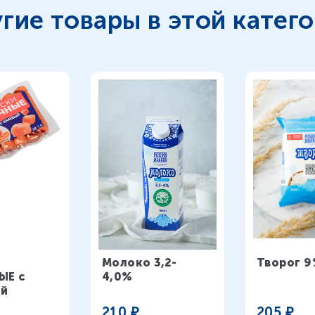
которые получатся в любом
гие товары в этой катег
случае!
Молоко 3,2-
Творог 9
ЫЕ с
4,0%
ой
210
₽
205
₽