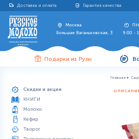
Доставка и оплата
Гарантия качества
Москва
ПН
Большая Ваганьковская, 3
9:00 - 
Подарки из Рузы
В
Главная
Сы
Продукты особой пользы
Скидки и акции
ОПИСАНИ
КНИГИ
Молоко
Кефир
Творог