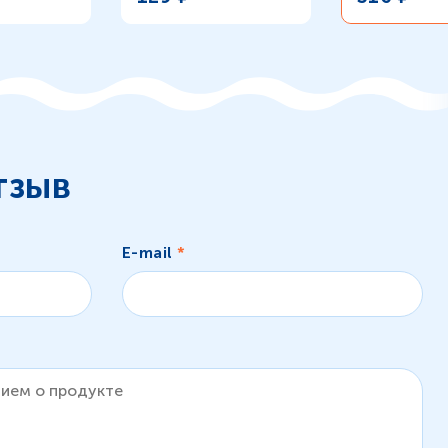
тзыв
E-mail
*