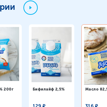
ории
% 200г
Бифилайф 2,5%
Масло 82
129
₽
316
₽