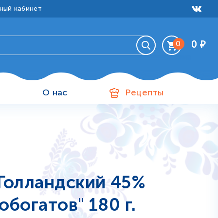
ный кабинет
0
₽
0
Ваша корзина пуста
и
О нас
Рецепты
Голландский 45%
обогатов" 180 г.