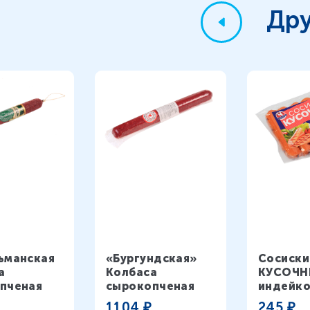
Дру
остокваше
На Рузском Молоке
ьманская»
«Бургундская»
Сосиски
а
Колбаса
КУСОЧН
пченая
сырокопченая
индейк
1104
₽
245
₽