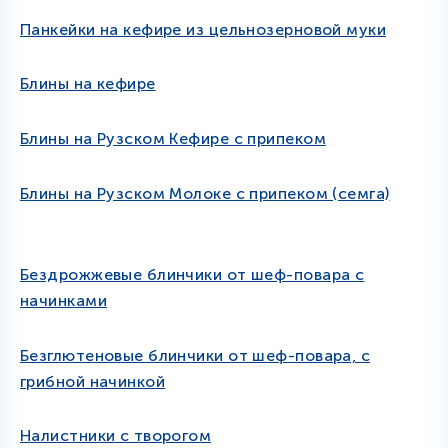
Панкейки на кефире из цельнозерновой муки
Блины на кефире
Блины на Рузском Кефире с припеком
Блины на Рузском Молоке с припеком (семга)
Бездрожжевые блинчики от шеф-повара с
начинками
Безглютеновые блинчики от шеф-повара, с
грибной начинкой
Налистники с творогом