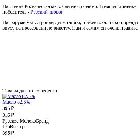
На стенде Роскачества мы были не случайно: В нашей линейке 
победитель -
Рузский творог
.
На форуме мы устроили дегустацию, презентовали свой брен
вкусу на прессованную рикотту. Нам и самим он очень нравитс
Товары для этого рецепта
Масло 82,5%
395
₽
316
₽
Рузское Молоко
Бренд
175
Вес, гр
395
₽