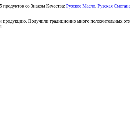
5 продуктов со Знаком Качества:
Рузское Масло
,
Рузская Сметан
д и продукцию. Получили традиционно много положительных от
я.