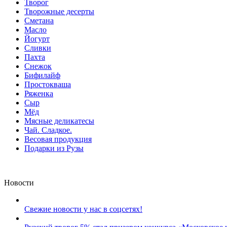
Творог
Творожные десерты
Сметана
Масло
Йогурт
Сливки
Пахта
Снежок
Бифилайф
Простокваша
Ряженка
Сыр
Мёд
Мясные деликатесы
Чай. Сладкое.
Весовая продукция
Подарки из Рузы
Новости
Свежие новости у нас в соцсетях!