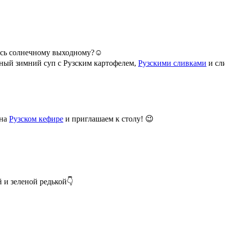
тесь солнечному выходному?☺️
ьный зимний суп с Рузским картофелем,
Рузскими сливками
и сл
 на
Рузском кефире
и приглашаем к столу! 😉
й и зеленой редькой👇