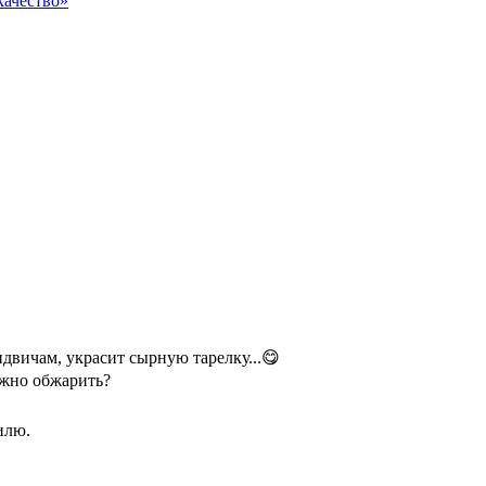
качество»
ндвичам, украсит сырную тарелку...😋
ожно обжарить?
илю.