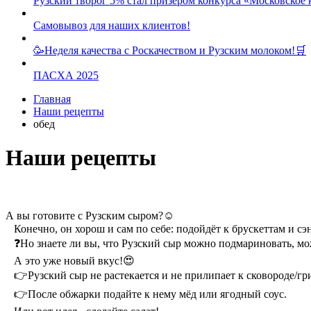
Рузский творог 5% стал призером конкурса «Московское 
Самовывоз для наших клиентов!
🥳Неделя качества с Роскачеством и Рузским молоком!🛒
ПАСХА 2025
Главная
Наши рецепты
обед
Наши рецепты
А вы готовите с Рузским сыром?☺️
⠀Конечно, он хорош и сам по себе: подойдёт к брускеттам и сэ
⠀❓Но знаете ли вы, что Рузский сыр можно подмариновать, м
⠀А это уже новый вкус!😍
⠀👉Рузский сыр не растекается и не прилипает к сковороде/гр
⠀👉После обжарки подайте к нему мёд или ягодный соус.