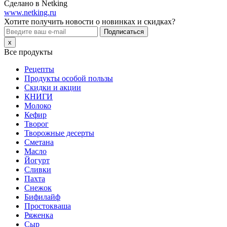
Сделано в Netking
www.netking.ru
Хотите получить новости о новинках и скидках?
Подписаться
x
Все продукты
Рецепты
Продукты особой пользы
Скидки и акции
КНИГИ
Молоко
Кефир
Творог
Творожные десерты
Сметана
Масло
Йогурт
Сливки
Пахта
Снежок
Бифилайф
Простокваша
Ряженка
Сыр