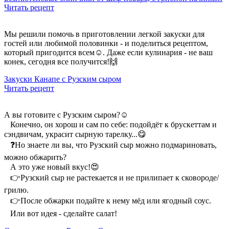
Читать рецепт
Мы решили помочь в приготовлении легкой закуски для
гостей или любимой половинки - и поделиться рецептом,
который пригодится всем☺️. Даже если кулинария - не ваш
конек, сегодня все получится!🙌
Закуски Канапе с Рузским сыром
Читать рецепт
А вы готовите с Рузским сыром?☺️
⠀Конечно, он хорош и сам по себе: подойдёт к брускеттам и
сэндвичам, украсит сырную тарелку...😋
⠀❓Но знаете ли вы, что Рузский сыр можно подмариновать,
можно обжарить?
⠀А это уже новый вкус!😍
⠀👉Рузский сыр не растекается и не прилипает к сковороде/
грилю.
⠀👉После обжарки подайте к нему мёд или ягодный соус.
⠀Или вот идея - сделайте салат!