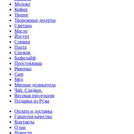
Молоко
Кефир
Творог
Творожные десерты
Сметана
Масло
Йогурт
Сливки
Пахта
Снежок
Бифилайф
Простокваша
Ряженка
Сыр
Мёд
Мясные деликатесы
Чай. Сладкое.
Весовая продукция
Подарки из Рузы
Оплата и доставка
Гарантия качества
Контакты
О нас
Новости