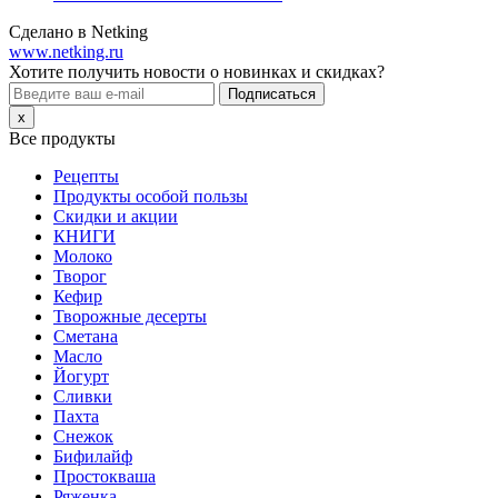
Сделано в Netking
www.netking.ru
Хотите получить новости о новинках и скидках?
Подписаться
x
Все продукты
Рецепты
Продукты особой пользы
Скидки и акции
КНИГИ
Молоко
Творог
Кефир
Творожные десерты
Сметана
Масло
Йогурт
Сливки
Пахта
Снежок
Бифилайф
Простокваша
Ряженка