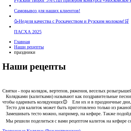
Рузский творог 5% стал призером конкурса «Московское 
Самовывоз для наших клиентов!
🥳Неделя качества с Роскачеством и Рузским молоком!🛒
ПАСХА 2025
Главная
Наши рецепты
праздники
Наши рецепты
Святки - пора колядок, вертепов, ряжения, веселых розыгрыше
⠀Колядками (калитками) называют как поздравительные песни,
чтобы одаривать колядующих😊 ⠀Ели их и в праздничные дни, и
⠀Тесто для калиток может быть приготовлено только из ржан
⠀Замешивать тесто можно, например, на кефире. Также подой
⠀Мы решили поделиться с вами рецептом калиток на кефире со
Творожные Колядки (Рождественские)