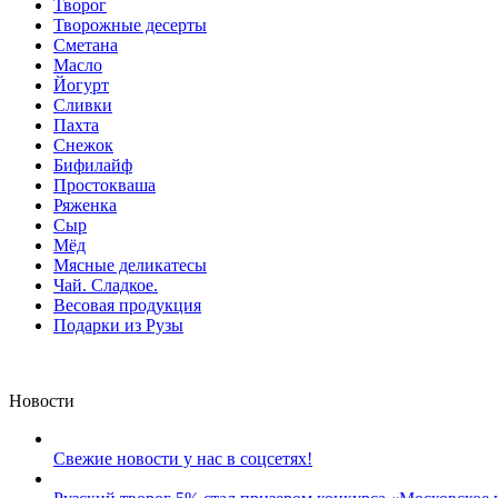
Творог
Творожные десерты
Сметана
Масло
Йогурт
Сливки
Пахта
Снежок
Бифилайф
Простокваша
Ряженка
Сыр
Мёд
Мясные деликатесы
Чай. Сладкое.
Весовая продукция
Подарки из Рузы
Новости
Свежие новости у нас в соцсетях!