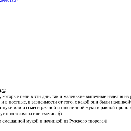
качество»
й👏
 которые пели в эти дни, так и маленькие выпечные изделия из
 в постные, в зависимости от того, с какой они были начинкой
ой муки или из смеси ржаной и пшеничной муки в равной пропо
дут простокваша или сметана👍
 смешанной мукой и начинкой из Рузского творога☺️